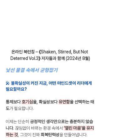
온라인 북런칭 – 《Shaken, Stirred, But Not 
Deterred Vol.3》 저자들과 함께 (2024년 8월)
낯선 물결 속에서 균형잡기
🎤 불확실성이 커진 지금, 어떤 마인드셋이 리더에게 
필요할까요?
통제보다 
호기심
을, 확실성보다 
유연함
을 선택하는 태
도
가 필요합니다. 
이제는 단순히 
긍정적인 생각만으로는 충분하지 않습
니다
. 끊임없이 바뀌는 환경 속에서 
‘열린 마음’을 유지
하는 것
, 그것이 진짜 
회복탄력성
을 만들어냅니다.